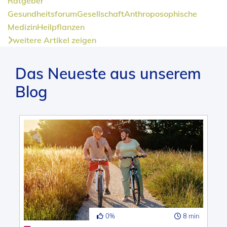
Ratgeber
Gesundheitsforum
Gesellschaft
Anthroposophische
Medizin
Heilpflanzen
weitere Artikel zeigen
Das Neueste aus unserem
Blog
0%
8 min