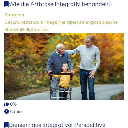
Wie die Arthrose integrativ behandeln?
Ratgeber
Gesundheitsforum
Pflege
Therapie
Anthroposophische
Medizin
Heilpflanzen
0%
5 min
Demenz aus integrativer Perspektive