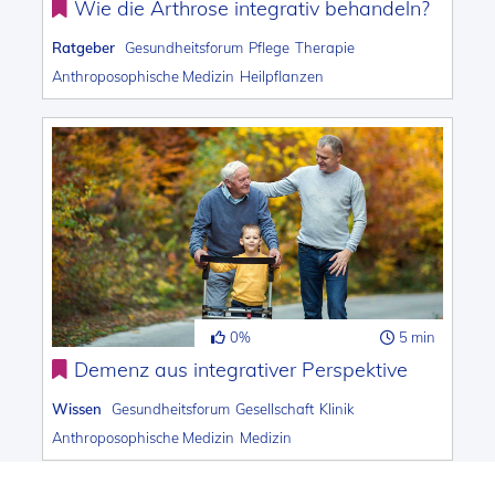
Wie die Arthrose integrativ behandeln?
Ratgeber
Gesundheitsforum
Pflege
Therapie
Anthroposophische Medizin
Heilpflanzen
0%
5 min
Demenz aus integrativer Perspektive
Wissen
Gesundheitsforum
Gesellschaft
Klinik
Anthroposophische Medizin
Medizin