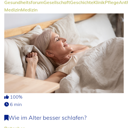
Gesundheitsforum
Gesellschaft
Geschichte
Klinik
Pflege
Ant
Medizin
Medizin
100%
6 min
Wie im Alter besser schlafen?