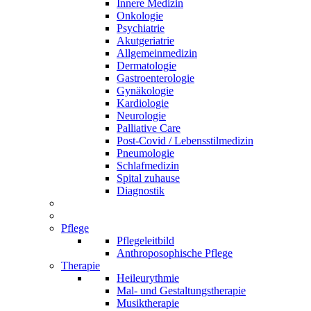
Innere Medizin
Onkologie
Psychiatrie
Akutgeriatrie
Allgemeinmedizin
Dermatologie
Gastroenterologie
Gynäkologie
Kardiologie
Neurologie
Palliative Care
Post-Covid / Lebensstilmedizin
Pneumologie
Schlafmedizin
Spital zuhause
Diagnostik
Pflege
Pflegeleitbild
Anthroposophische Pflege
Therapie
Heileurythmie
Mal- und Gestaltungstherapie
Musiktherapie