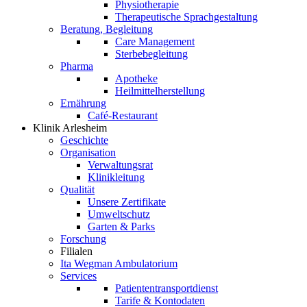
Physiotherapie
Therapeutische Sprachgestaltung
Beratung, Begleitung
Care Management
Sterbebegleitung
Pharma
Apotheke
Heilmittelherstellung
Ernährung
Café-Restaurant
Klinik Arlesheim
Geschichte
Organisation
Verwaltungsrat
Klinikleitung
Qualität
Unsere Zertifikate
Umweltschutz
Garten & Parks
Forschung
Filialen
Ita Wegman Ambulatorium
Services
Patiententransportdienst
Tarife & Kontodaten