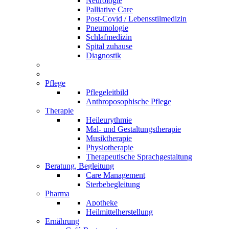
Neurologie
Palliative Care
Post-Covid / Lebensstilmedizin
Pneumologie
Schlafmedizin
Spital zuhause
Diagnostik
Pflege
Pflegeleitbild
Anthroposophische Pflege
Therapie
Heileurythmie
Mal- und Gestaltungstherapie
Musiktherapie
Physiotherapie
Therapeutische Sprachgestaltung
Beratung, Begleitung
Care Management
Sterbebegleitung
Pharma
Apotheke
Heilmittelherstellung
Ernährung