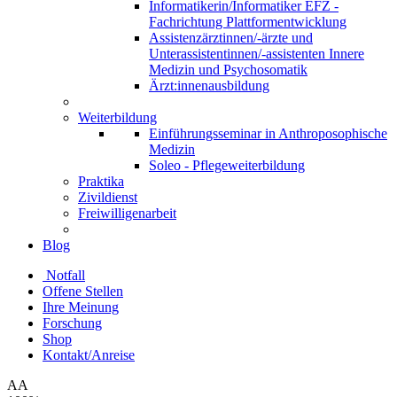
Informatikerin/Informatiker EFZ -
Fachrichtung Plattformentwicklung
Assistenzärztinnen/-ärzte und
Unterassistentinnen/-assistenten Innere
Medizin und Psychosomatik
Ärzt:innenausbildung
Weiterbildung
Einführungsseminar in Anthroposophische
Medizin
Soleo - Pflegeweiterbildung
Praktika
Zivildienst
Freiwilligenarbeit
Blog
Notfall
Offene Stellen
Ihre Meinung
Forschung
Shop
Kontakt/Anreise
A
A