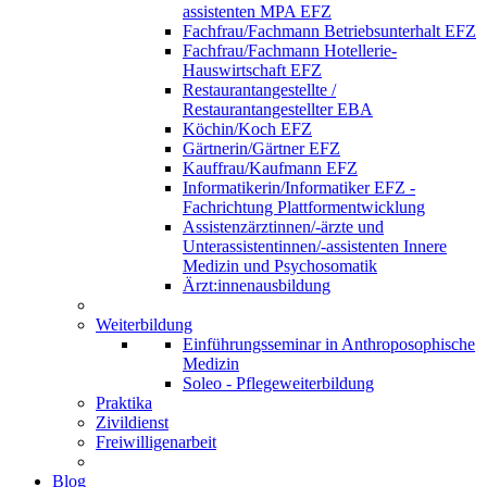
assistenten MPA EFZ
Fachfrau/Fachmann Betriebsunterhalt EFZ
Fachfrau/Fachmann Hotellerie-
Hauswirtschaft EFZ
Restaurantangestellte /
Restaurantangestellter EBA
Köchin/Koch EFZ
Gärtnerin/Gärtner EFZ
Kauffrau/Kaufmann EFZ
Informatikerin/Informatiker EFZ -
Fachrichtung Plattformentwicklung
Assistenzärztinnen/-ärzte und
Unterassistentinnen/-assistenten Innere
Medizin und Psychosomatik
Ärzt:innenausbildung
Weiterbildung
Einführungsseminar in Anthroposophische
Medizin
Soleo - Pflegeweiterbildung
Praktika
Zivildienst
Freiwilligenarbeit
Blog