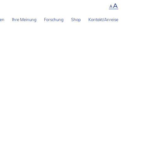
A
A
len
Ihre Meinung
Forschung
Shop
Kontakt/Anreise