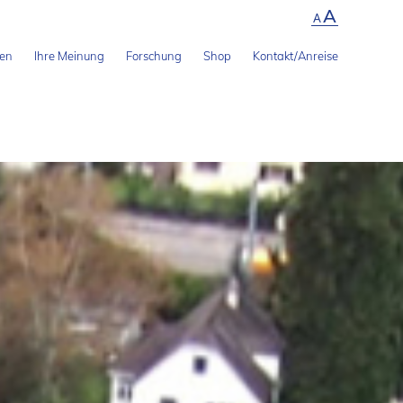
A
A
len
Ihre Meinung
Forschung
Shop
Kontakt/Anreise