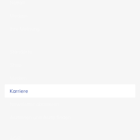
Notfall
Medizin
Ihre Meinung
Standorte
Shop
Medien
Karriere
Newsletter abonieren
Ärztinnen und Ärzte finden
AGB