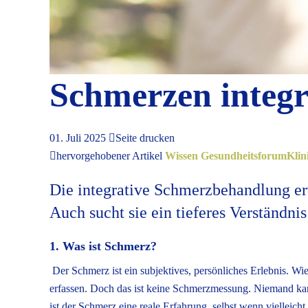
Schmerzen integr
01. Juli 2025
Seite drucken
hervorgehobener Artikel
Wissen
Gesundheitsforum
Klin
Die integrative Schmerzbehandlung er
Auch sucht sie ein tieferes Verständn
1. Was ist Schmerz?
Der Schmerz ist ein subjektives, persönliches Erlebnis. Wie
erfassen. Doch das ist keine Schmerzmessung. Niemand ka
ist der Schmerz eine reale Erfahrung, selbst wenn viellei