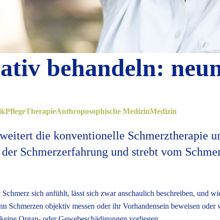
ativ behandeln: neun
ik
Pflege
Therapie
Anthroposophische Medizin
Medizin
weitert die konventionelle Schmerztherapie u
is der Schmerzerfahrung und strebt vom Schme
 Schmerz sich anfühlt, lässt sich zwar anschaulich beschreiben, und wie
nn Schmerzen objektiv messen oder ihr Vorhandensein beweisen oder w
cht keine Organ- oder Gewebeschädigungen vorliegen.