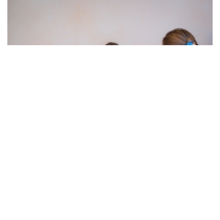
Therapeutische Sprachgestaltung
Die therapeutische Sprachgestaltung erreicht mit Laut-, Gesten-,
Stimm- und Atemübungen sowie mit gezielter Anwendung
dichterischer Elemente aus Lyrik, Epik und Dramatik eine direkte