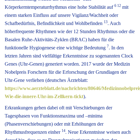
6 12
Körperkerntemperaturrhythmus eine hohe Stabilität auf
mit
einem starken Einfluss auf unsere Vigilanz/Wachheit oder
13
Schafbedürfnis, Befindlichkeit und Wohlbefinden
. Auch
höherfrequente Rhythmen wie der 12 Stunden Rhythmus oder die
Basalen Ruhe-Aktivitäts-Zyklen (BRAC) haben für die
7
funktionelle Hygiogenese eine wichtige Bedeutung
. In den
letzten Jahren sind vielfältige Erkenntnisse zu sogenannten Clock
Genes (Uhr-Genen) generiert worden. 2017 wurde der Medizin
Nobelpreis Forschern für die Erforschung der Grundlagen der
Uhr-Gene verliehen (deutsches Ärzteblatt:
https://www.aerzteblatt.de/nachrichten/80646/Medizinnobelprei
Wie-die-innere-Uhr-im-Zellkern-tickt
).
Erkrankungen gehen dabei oft mit Verschiebungen der
Tagesphasen von Funktionsmaxima und –minima
(Phasenverschiebungen) oder mit Erhöhungen der
14
Rhythmusfrequenzen einher
. Neue Erkenntnisse weisen auch