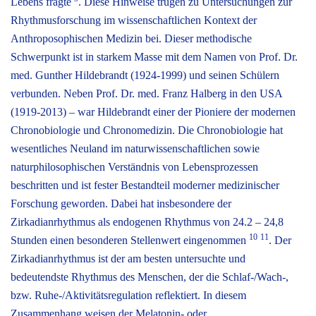
Lebens fragte
. Diese Hinweise trugen zu Untersuchungen zur
Rhythmusforschung im wissenschaftlichen Kontext der
Anthroposophischen Medizin bei. Dieser methodische
Schwerpunkt ist in starkem Masse mit dem Namen von Prof. Dr.
med. Gunther Hildebrandt (1924-1999) und seinen Schülern
verbunden. Neben Prof. Dr. med. Franz Halberg in den USA
(1919-2013) – war Hildebrandt einer der Pioniere der modernen
Chronobiologie und Chronomedizin. Die Chronobiologie hat
wesentliches Neuland im naturwissenschaftlichen sowie
naturphilosophischen Verständnis von Lebensprozessen
beschritten und ist fester Bestandteil moderner medizinischer
Forschung geworden. Dabei hat insbesondere der
Zirkadianrhythmus als endogenen Rhythmus von 24.2 – 24,8
10
11
Stunden einen besonderen Stellenwert eingenommen
. Der
Zirkadianrhythmus ist der am besten untersuchte und
bedeutendste Rhythmus des Menschen, der die Schlaf-/Wach-,
bzw. Ruhe-/Aktivitätsregulation reflektiert. In diesem
Zusammenhang weisen der Melatonin- oder