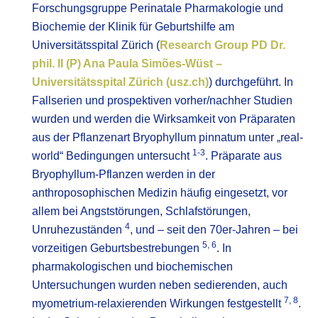
Forschungsgruppe Perinatale Pharmakologie und
Biochemie der Klinik für Geburtshilfe am
Universitätsspital Zürich (
Research Group PD Dr.
phil. II (P) Ana Paula Simões-Wüst –
Universitätsspital Zürich (usz.ch)
) durchgeführt. In
Fallserien und prospektiven vorher/nachher Studien
wurden und werden die Wirksamkeit von Präparaten
aus der Pflanzenart Bryophyllum pinnatum unter „real-
1-3
world“ Bedingungen untersucht
. Präparate aus
Bryophyllum-Pflanzen werden in der
anthroposophischen Medizin häufig eingesetzt, vor
allem bei Angststörungen, Schlafstörungen,
4
Unruhezuständen
, und – seit den 70er-Jahren – bei
5, 6
vorzeitigen Geburtsbestrebungen
. In
pharmakologischen und biochemischen
Untersuchungen wurden neben sedierenden, auch
7, 8
myometrium-relaxierenden Wirkungen festgestellt
.