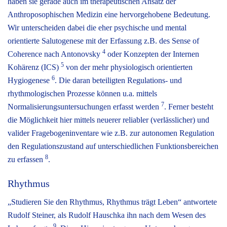
haben sie gerade auch im therapeutischen Ansatz der
Anthroposophischen Medizin eine hervorgehobene Bedeutung.
Wir unterscheiden dabei die eher psychische und mental
orientierte Salutogenese mit der Erfassung z.B. des Sense of
4
Coherence nach Antonovsky
oder Konzepten der Internen
5
Kohärenz (ICS)
von der mehr physiologisch orientierten
6
Hygiogenese
. Die daran beteiligten Regulations- und
rhythmologischen Prozesse können u.a. mittels
7
Normalisierungsuntersuchungen erfasst werden
. Ferner besteht
die Möglichkeit hier mittels neuerer reliabler (verlässlicher) und
valider Fragebogeninventare wie z.B. zur autonomen Regulation
den Regulationszustand auf unterschiedlichen Funktionsbereichen
8
zu erfassen
.
Rhythmus
„Studieren Sie den Rhythmus, Rhythmus trägt Leben“ antwortete
Rudolf Steiner, als Rudolf Hauschka ihn nach dem Wesen des
9