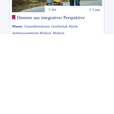
0%
5 min
Demenz aus integrativer Perspektive
Wissen
Gesundheitsforum
Gesellschaft
Klinik
Anthroposophische Medizin
Medizin
100%
12 min
15 Fragen zu Beschwerden der Wechseljahre
Ratgeber
Gesundheitsforum
Pflege
Anthroposophische Medizin