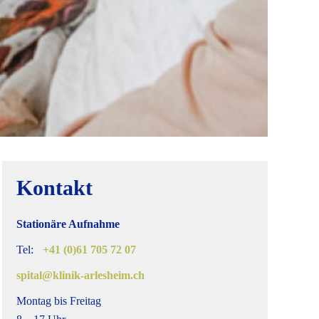
Kontakt
Stationäre Aufnahme
Tel:
+41 (0)61 705 72 07
spital@klinik-arlesheim.ch
Montag bis Freitag