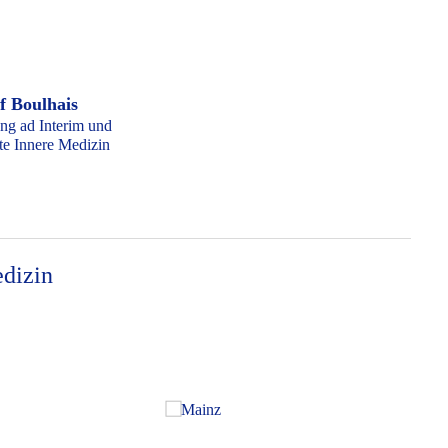
f Boulhais
ung ad Interim und
te Innere Medizin
edizin