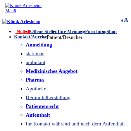
Menü
A
A
Notfall
Offene Stellen
Ihre Meinung
Forschung
Shop
Kontakt/Anreise
Patient/Besucher
Anmeldung
stationär
ambulant
Medizinisches Angebot
Pharma
Apotheke
Heilmittelherstellung
Patientenrecht
Aufenthalt
Ihr Kontakt während und nach dem Aufenthalt