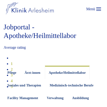
Menü
Jobportal -
Apotheke/Heilmittellabor
Average rating
1
2
Pflege
Ärzt:innen
Apotheke/Heilmittellabor
3
4
Soziales und Therapien
Medizinisch-technische Berufe
5
Facility Management
Verwaltung
Ausbildung